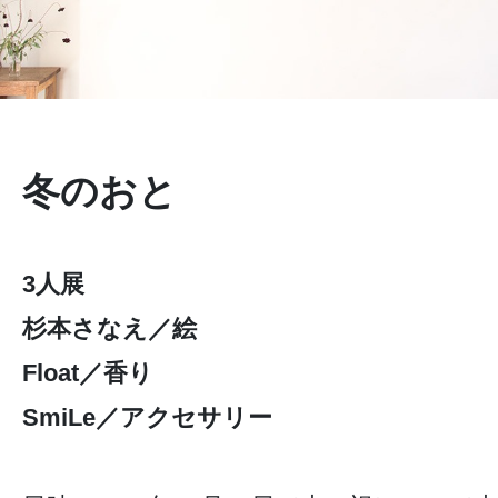
冬のおと
3人展
杉本さなえ／絵
Float／香り
SmiLe／アクセサリー