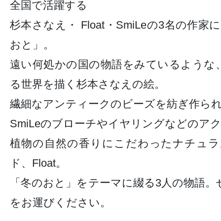
全国で活躍する
杉本さなえ・ Float・SmiLeの3名の作
おと」。
遠い何処かの国の物語をみているような
る世界を描く杉本さなえの絵。
繊細なアンティークのビーズを紡ぎ作ら
SmiLeのブローチやイヤリングなどのア
植物の自然の香りにこだわったナチュラ
ド、Float。
「冬のおと」をテーマに綴る3人の物語。
をお運びください。