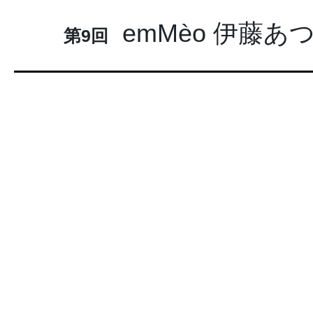
emMèo 伊藤あ
第9回