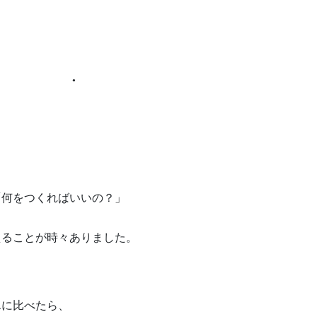
●
「何をつくればいいの？」
えることが時々ありました。
んに比べたら、