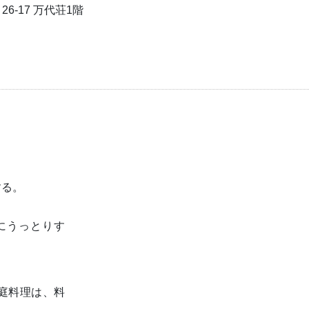
6-17 万代荘1階
する。
にうっとりす
庭料理は、料